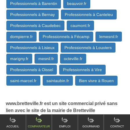
Professionnels à Barentin
beauvoir.fr
Professionnels à Bernay
Professionnels à Canteleu
Professionnels à Caudebec
caumont.fr
dompierre.fr
Professionnels à Fécamp
lemesnil.fr
Professionnels à Lisieux
Professionnels à Louviers
marigny.fr
mesnil.fr
octeville.fr
Professionnels à Oissel
Professionnels à Vire
saint-marcel.fr
saintaubin.fr
Bien vivre à Rouen
www.bretteville.fr est un site commercial privé sans
lien avec le site de la mairie de Bretteville
ACCUEIL
COMPARATEUR
EMPLOI
GOURMAND
CONTACT