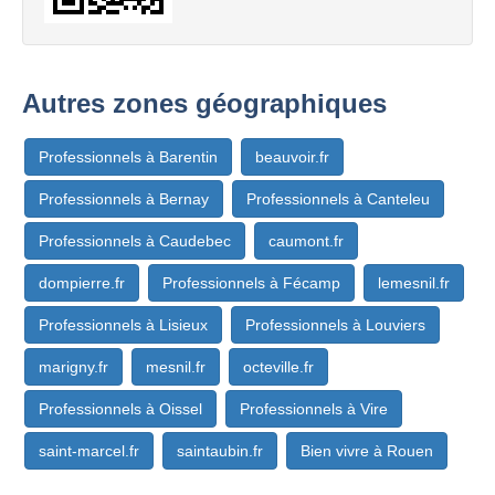
Autres zones géographiques
Professionnels à Barentin
beauvoir.fr
Professionnels à Bernay
Professionnels à Canteleu
Professionnels à Caudebec
caumont.fr
dompierre.fr
Professionnels à Fécamp
lemesnil.fr
Professionnels à Lisieux
Professionnels à Louviers
marigny.fr
mesnil.fr
octeville.fr
Professionnels à Oissel
Professionnels à Vire
saint-marcel.fr
saintaubin.fr
Bien vivre à Rouen