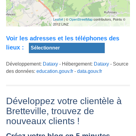
Leaflet
| ©
OpenStreetMap
contributors, Points ©
2012 LINZ
Battlefield
Normandy - The
Voir les adresses et les téléphones des
Amical : Ag
battles for
Caen -Bretteville
AG Caen-
Norrey,
lieux :
sur Odon -
Bretteville-sur-
Bretteville &
match de 45 mn
Odon
Putot
Développement:
Dataxy
- Hébergement:
Dataxy
- Source
des données:
education.gouv.fr
-
data.gouv.fr
Développez votre clientèle à
Bretteville, trouvez de
nouveaux clients !
Créez votre blog en 5 minutes