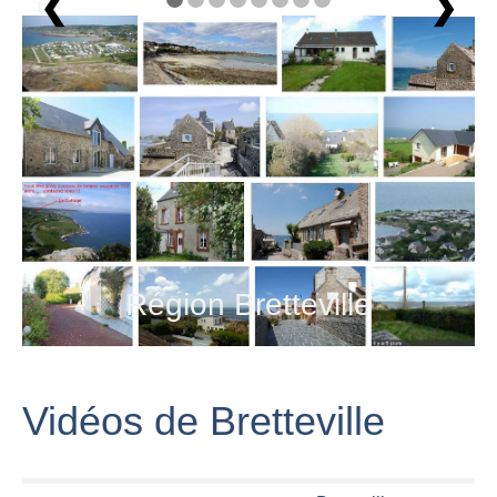
❮
❯
1 / 8
Région Bretteville
Vidéos de Bretteville