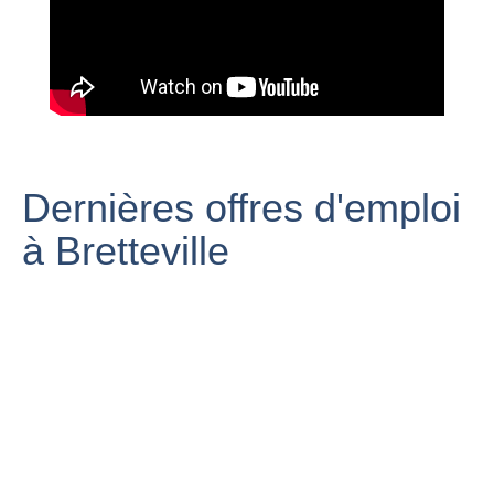
VISITE AND CO
: Maison à
Ma vie en Tesla
vendre
rassemblement
Bretteville
d'américaines à
L'Orgueilleuse
f000275
Bretteville sur
(Thue et Mue)
Bretteville-sur-
odon par
Visite and Co
Odon / Calvados
Éléctron libre
Exclusivité
Dernières offres d'emploi
à Bretteville
Présentation de
Tour de France
la commune de
Bretteville 3
Bretteville
Film Bretteville 2
juillet 2016
(50110)
Muguets
sophrologie
Soldier's Eyes