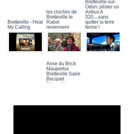
Bretteville-sur-
Odon: piloter un
les cloches de
Airbus A
Bretteville le
320....sans
Bretteville - Hear
Rabet
quitter la terre
My Calling
reviennent
ferme !
Anse du Brick
Maupertus
Bretteville Saire
Becquet
Digosville
Tourlaville D116
Naël Bazerbachi
Bretteville sur Ay
France 12.5.17
et Jérémy Parry
- présentation
#0607
à Bretteville!